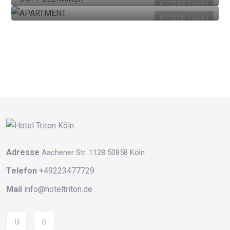
APARTMENT
€
110,00
/ night
2 Adults / 1 Children
einzel
€
110,00
/ night
2 Adults / 1 Children
einzel
Adresse
Aachener Str. 1128 50858 Köln
Telefon
+49223477729
Mail
info@hoteltriton.de